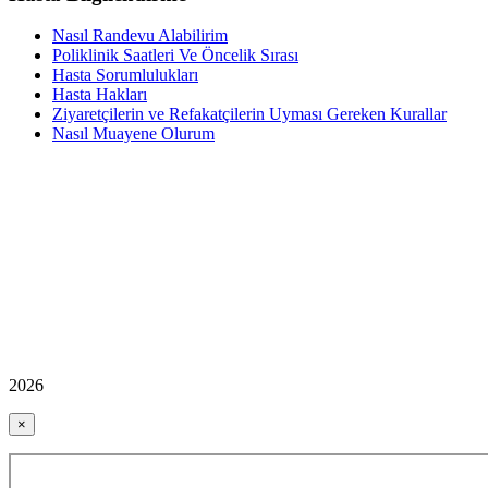
Nasıl Randevu Alabilirim
Poliklinik Saatleri Ve Öncelik Sırası
Hasta Sorumlulukları
Hasta Hakları
Ziyaretçilerin ve Refakatçilerin Uyması Gereken Kurallar
Nasıl Muayene Olurum
2026
×