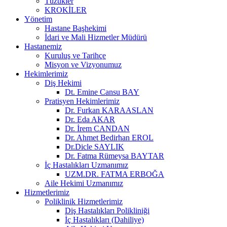
Tüzükler
KROKİLER
Yönetim
Hastane Başhekimi
İdari ve Mali Hizmetler Müdürü
Hastanemiz
Kuruluş ve Tarihçe
Misyon ve Vizyonumuz
Hekimlerimiz
Diş Hekimi
Dt. Emine Cansu BAY
Pratisyen Hekimlerimiz
Dr. Furkan KARAASLAN
Dr. Eda AKAR
Dr. İrem CANDAN
Dr. Ahmet Bedirhan EROL
Dr.Dicle SAYLIK
Dr. Fatma Rümeysa BAYTAR
İç Hastalıkları Uzmanımız
UZM.DR. FATMA ERBOĞA
Aile Hekimi Uzmanımız
Hizmetlerimiz
Poliklinik Hizmetlerimiz
Diş Hastalıkları Polikliniği
İç Hastalıkları (Dahiliye)