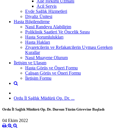
Aile Hekimi Uzmanı
Acil Servis
Evde Sağlık Hizmetleri
Diyaliz Ünitesi
Hasta Bilgilendirme
Nasıl Randevu Alabilirim
Poliklinik Saatleri Ve Öncelik Sırası
Hasta Sorumlulukları
Hasta Hakları
Ziyaretçilerin ve Refakatçilerin Uyması Gereken
Kurallar
Nasıl Muayene Olurum
İletişim ve Ulaşım
Hasta Görüş ve Öneri Formu
Çalışan Görüş ve Öneri Formu
İletişim Formu
Ordu İl Sağlık Müdürü Op. Dr. ...
Ordu İl Sağlık Müdürü Op. Dr. Dursun Tüzün Görevine Başladı
04 Ekim 2022