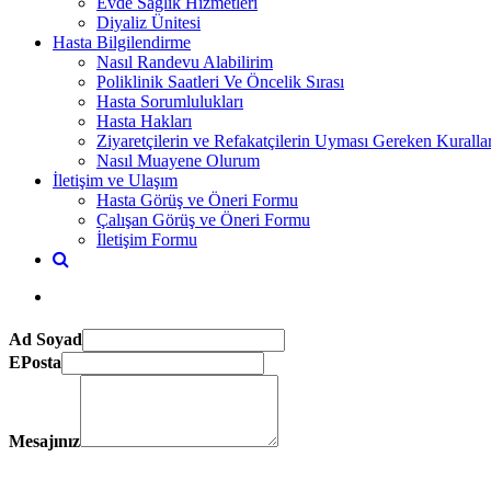
Evde Sağlık Hizmetleri
Diyaliz Ünitesi
Hasta Bilgilendirme
Nasıl Randevu Alabilirim
Poliklinik Saatleri Ve Öncelik Sırası
Hasta Sorumlulukları
Hasta Hakları
Ziyaretçilerin ve Refakatçilerin Uyması Gereken Kuralla
Nasıl Muayene Olurum
İletişim ve Ulaşım
Hasta Görüş ve Öneri Formu
Çalışan Görüş ve Öneri Formu
İletişim Formu
Ad Soyad
EPosta
Mesajınız