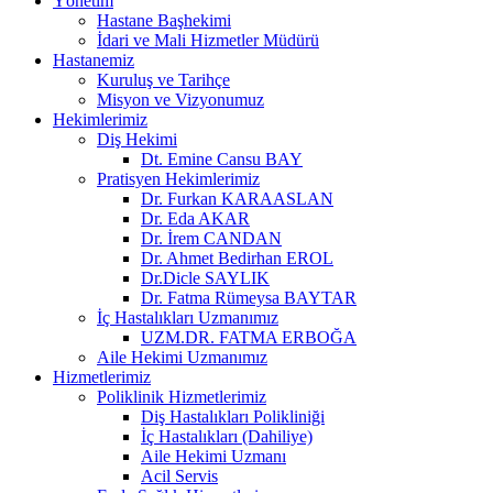
Yönetim
Hastane Başhekimi
İdari ve Mali Hizmetler Müdürü
Hastanemiz
Kuruluş ve Tarihçe
Misyon ve Vizyonumuz
Hekimlerimiz
Diş Hekimi
Dt. Emine Cansu BAY
Pratisyen Hekimlerimiz
Dr. Furkan KARAASLAN
Dr. Eda AKAR
Dr. İrem CANDAN
Dr. Ahmet Bedirhan EROL
Dr.Dicle SAYLIK
Dr. Fatma Rümeysa BAYTAR
İç Hastalıkları Uzmanımız
UZM.DR. FATMA ERBOĞA
Aile Hekimi Uzmanımız
Hizmetlerimiz
Poliklinik Hizmetlerimiz
Diş Hastalıkları Polikliniği
İç Hastalıkları (Dahiliye)
Aile Hekimi Uzmanı
Acil Servis